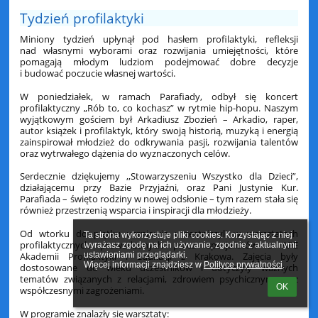
Dzień
Tydzień profilaktyki
Dziecka:
Miniony tydzień upłynął pod hasłem profilaktyki, refleksji
nad własnymi wyborami oraz rozwijania umiejętności, które
pomagają młodym ludziom podejmować dobre decyzje
i budować poczucie własnej wartości.
W poniedziałek, w ramach Parafiady, odbył się koncert
profilaktyczny „Rób to, co kochasz” w rytmie hip-hopu. Naszym
wyjątkowym gościem był Arkadiusz Zbozień – Arkadio, raper,
autor książek i profilaktyk, który swoją historią, muzyką i energią
zainspirował młodzież do odkrywania pasji, rozwijania talentów
oraz wytrwałego dążenia do wyznaczonych celów.
Serdecznie dziękujemy ,,Stowarzyszeniu Wszystko dla Dzieci”,
działającemu przy Bazie Przyjaźni, oraz Pani Justynie Kur.
Parafiada – święto rodziny w nowej odsłonie – tym razem stała się
również przestrzenią wsparcia i inspiracji dla młodzieży.
Od wtorku do piątku uczniowie uczestniczyli w warsztatach
Ta strona wykorzystuje pliki cookies. Korzystając z niej 
profilaktycznych prowadzonych przez specjalistów z APE
wyrażasz zgodę na ich używanie, zgodnie z aktualnymi 
Akademii Profilaktyki i Edukacji z Krakowa. Zajęcia były
ustawieniami przeglądarki.

Więcej informacji znajdziesz w 
Polityce prywatności
.
dostosowane do wieku uczestników i dotyczyły ważnych
tematów związanych z relacjami, zdrowiem psychicznym oraz
OK
współczesnymi zagrożeniami.
W programie znalazły się warsztaty: