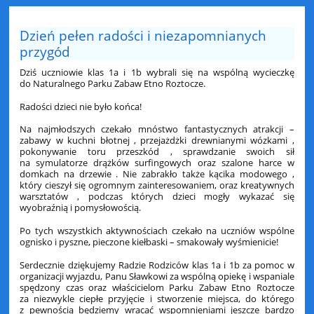
Dzień pełen radości i niezapomnianych
przygód
Dziś uczniowie klas 1a i 1b wybrali się na wspólną wycieczkę
do Naturalnego Parku Zabaw Etno Roztocze.
Radości dzieci nie było końca!
Na najmłodszych czekało mnóstwo fantastycznych atrakcji –
zabawy w kuchni błotnej , przejażdżki drewnianymi wózkami ,
pokonywanie toru przeszkód , sprawdzanie swoich sił
na symulatorze drążków surfingowych oraz szalone harce w
domkach na drzewie . Nie zabrakło także kącika modowego ,
który cieszył się ogromnym zainteresowaniem, oraz kreatywnych
warsztatów , podczas których dzieci mogły wykazać się
wyobraźnią i pomysłowością.
Po tych wszystkich aktywnościach czekało na uczniów wspólne
ognisko i pyszne, pieczone kiełbaski – smakowały wyśmienicie!
Serdecznie dziękujemy Radzie Rodziców klas 1a i 1b za pomoc w
organizacji wyjazdu, Panu Sławkowi za wspólną opiekę i wspaniale
spędzony czas oraz właścicielom Parku Zabaw Etno Roztocze
za niezwykle ciepłe przyjęcie i stworzenie miejsca, do którego
z pewnością będziemy wracać wspomnieniami jeszcze bardzo