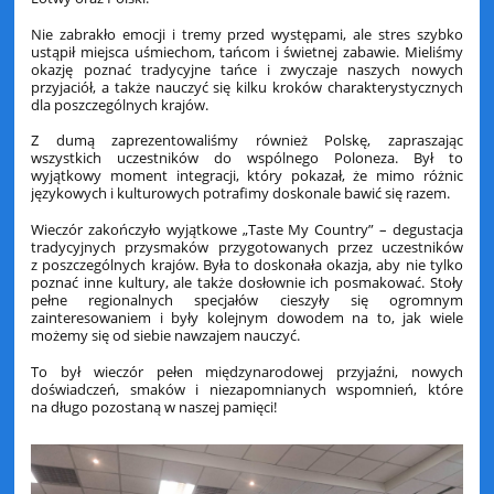
Nie zabrakło emocji i tremy przed występami, ale stres szybko
ustąpił miejsca uśmiechom, tańcom i świetnej zabawie. Mieliśmy
okazję poznać tradycyjne tańce i zwyczaje naszych nowych
przyjaciół, a także nauczyć się kilku kroków charakterystycznych
dla poszczególnych krajów.
Z dumą zaprezentowaliśmy również Polskę, zapraszając
wszystkich uczestników do wspólnego Poloneza. Był to
wyjątkowy moment integracji, który pokazał, że mimo różnic
językowych i kulturowych potrafimy doskonale bawić się razem.
Wieczór zakończyło wyjątkowe „Taste My Country” – degustacja
tradycyjnych przysmaków przygotowanych przez uczestników
z poszczególnych krajów. Była to doskonała okazja, aby nie tylko
poznać inne kultury, ale także dosłownie ich posmakować. Stoły
pełne regionalnych specjałów cieszyły się ogromnym
zainteresowaniem i były kolejnym dowodem na to, jak wiele
możemy się od siebie nawzajem nauczyć.
To był wieczór pełen międzynarodowej przyjaźni, nowych
doświadczeń, smaków i niezapomnianych wspomnień, które
na długo pozostaną w naszej pamięci!