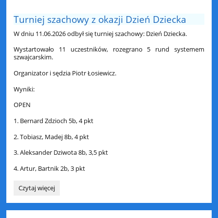
Turniej szachowy z okazji Dzień Dziecka
W dniu 11.06.2026 odbył się turniej szachowy: Dzień Dziecka.
Wystartowało 11 uczestników, rozegrano 5 rund systemem
szwajcarskim.
Organizator i sędzia Piotr Łosiewicz.
Wyniki:
OPEN
1. Bernard Zdzioch 5b, 4 pkt
2. Tobiasz, Madej 8b, 4 pkt
3. Aleksander Dziwota 8b, 3,5 pkt
4. Artur, Bartnik 2b, 3 pkt
Turniej
Czytaj więcej
szachowy
z
okazji