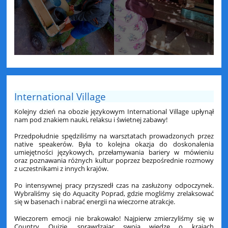
International Village
Kolejny dzień na obozie językowym International Village upłynął
nam pod znakiem nauki, relaksu i świetnej zabawy!
Przedpołudnie spędziliśmy na warsztatach prowadzonych przez
native speakerów. Była to kolejna okazja do doskonalenia
umiejętności językowych, przełamywania bariery w mówieniu
oraz poznawania różnych kultur poprzez bezpośrednie rozmowy
z uczestnikami z innych krajów.
Po intensywnej pracy przyszedł czas na zasłużony odpoczynek.
Wybraliśmy się do Aquacity Poprad, gdzie mogliśmy zrelaksować
się w basenach i nabrać energii na wieczorne atrakcje.
Wieczorem emocji nie brakowało! Najpierw zmierzyliśmy się w
Country Quizie, sprawdzając swoją wiedzę o krajach