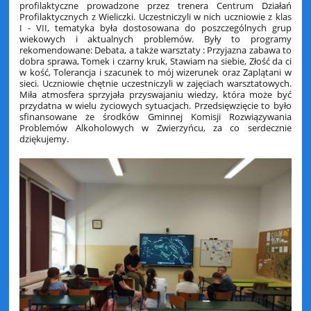
profilaktyczne prowadzone przez trenera Centrum Działań
Profilaktycznych z Wieliczki. Uczestniczyli w nich uczniowie z klas
I - VII, tematyka była dostosowana do poszczególnych grup
wiekowych i aktualnych problemów. Były to programy
rekomendowane: Debata, a także warsztaty : Przyjazna zabawa to
dobra sprawa, Tomek i czarny kruk, Stawiam na siebie, Złość da ci
w kość, Tolerancja i szacunek to mój wizerunek oraz Zaplątani w
sieci. Uczniowie chętnie uczestniczyli w zajęciach warsztatowych.
Miła atmosfera sprzyjała przyswajaniu wiedzy, która może być
przydatna w wielu życiowych sytuacjach. Przedsięwzięcie to było
sfinansowane że środków Gminnej Komisji Rozwiązywania
Problemów Alkoholowych w Zwierzyńcu, za co serdecznie
dziękujemy.