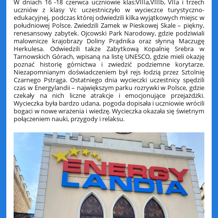
W dniach 16 -18 czerwca uczniowie klas:VIIIa,VIIIb, VIIa i trzech
uczniów z klasy Vc uczestniczyło w wycieczce turystyczno-
edukacyjnej, podczas której odwiedzili kilka wyjątkowych miejsc w
południowej Polsce. Zwiedzili Zamek w Pieskowej Skale – piękny,
renesansowy zabytek. Ojcowski Park Narodowy, gdzie podziwiali
malownicze krajobrazy Doliny Prądnika oraz słynną Maczugę
Herkulesa. Odwiedzili także Zabytkową Kopalnię Srebra w
Tarnowskich Górach, wpisaną na listę UNESCO, gdzie mieli okazję
poznać historię górnictwa i zwiedzić podziemne korytarze.
Niezapomnianym doświadczeniem był rejs łodzią przez Sztolnię
Czarnego Pstrąga. Ostatniego dnia wycieczki uczestnicy spędzili
czas w Energylandii – największym parku rozrywki w Polsce, gdzie
czekały na nich liczne atrakcje i emocjonujące przejażdżki.
Wycieczka była bardzo udana, pogoda dopisała i uczniowie wrócili
bogaci w nowe wrażenia i wiedzę. Wycieczka okazała się świetnym
połączeniem nauki, przygody i relaksu.