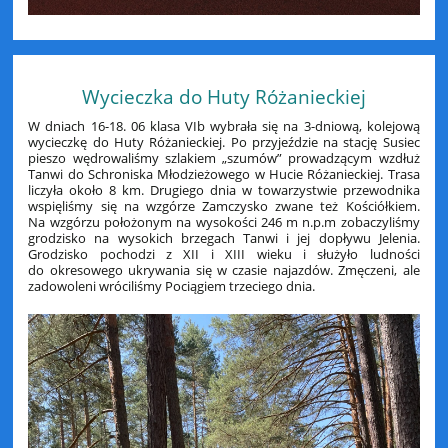
Wycieczka do Huty Różanieckiej
W dniach 16-18. 06 klasa VIb wybrała się na 3-dniową, kolejową
wycieczkę do Huty Różanieckiej. Po przyjeździe na stację Susiec
pieszo wędrowaliśmy szlakiem „szumów” prowadzącym wzdłuż
Tanwi do Schroniska Młodzieżowego w Hucie Różanieckiej. Trasa
liczyła około 8 km. Drugiego dnia w towarzystwie przewodnika
wspięliśmy się na wzgórze Zamczysko zwane też Kościółkiem.
Na wzgórzu położonym na wysokości 246 m n.p.m zobaczyliśmy
grodzisko na wysokich brzegach Tanwi i jej dopływu Jelenia.
Grodzisko pochodzi z XII i XIII wieku i służyło ludności
do okresowego ukrywania się w czasie najazdów. Zmęczeni, ale
zadowoleni wróciliśmy Pociągiem trzeciego dnia.