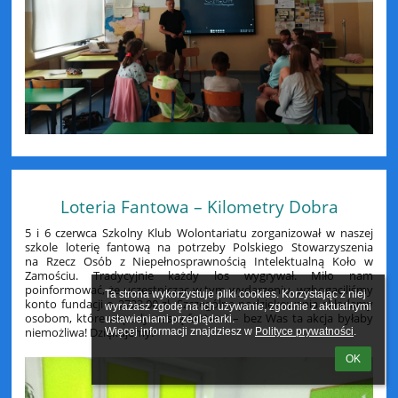
Loteria Fantowa – Kilometry Dobra
5 i 6 czerwca Szkolny Klub Wolontariatu zorganizował w naszej
szkole loterię fantową na potrzeby Polskiego Stowarzyszenia
na Rzecz Osób z Niepełnosprawnością Intelektualną Koło w
Zamościu. Tradycyjnie każdy los wygrywał. Miło nam
poinformować, że uczestnicząc w tym wydarzeniu, wzbogaciliśmy
Ta strona wykorzystuje pliki cookies. Korzystając z niej 
konto fundacji o 2723,00 zł. Szczególne podziękowania składamy
wyrażasz zgodę na ich używanie, zgodnie z aktualnymi 
osobom, które wsparły naszą fantami – bez Was ta akcja byłaby
ustawieniami przeglądarki.

niemożliwa! Dziękujemy!
Więcej informacji znajdziesz w 
Polityce prywatności
.
OK