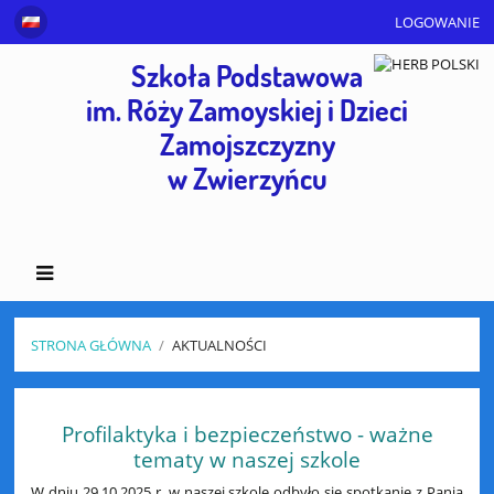
LOGOWANIE
Szkoła Podstawowa
im. Róży Zamoyskiej i Dzieci
Zamojszczyzny
w Zwierzyńcu
STRONA GŁÓWNA
/
AKTUALNOŚCI
Aktualności
Profilaktyka i bezpieczeństwo - ważne
tematy w naszej szkole
W dniu 29.10.2025 r. w naszej szkole odbyło się spotkanie z Panią