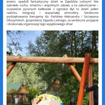
jesieni, spędzili fantastyczny dzień w Zajeździe Leśnym! Nie
zabrakło ruchu, śmiechu i wspólnych zabaw, a na zakończenie –
oczywiście pysznych kiełbasek z ogniska! Był to dzień pełen
radości, integracji i wspaniałej atmosfery. Serdeczne
podziękowania kierujemy do Państwa Aleksandry i Szczepana
Obszyńskich, gospodarzy Zajazdu Leśnego, za serdeczne przyjęcie
i doskonałą organizację tego wyjątkowego dnia!