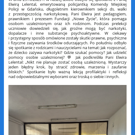
Elwirą Lelental, emerytowaną policjantką Komendy Miejskiej
Policji w Gdańsku, długoletnim kierownikiem sekcji ds. walki
z przestępczością narkotykową. Pani Elwira jest pedagogiem,
prawnikiem i prezesem Fundacji „Nowe Życie”, która pomaga
osobom uzależnionym oraz ich rodzinom. Podczas prelekcji
uczniowie dowiedzieli się, jak groźne mogą być narkotyki,
dopalacze i inne substancje psychoaktywne. W ciekawy
i przystępny sposób omówione zostały skutki prawne, psychiczne
i fizyczne zażywania środków odurzających. Po południu odbyło
się spotkanie z rodzicami i nauczycielami na temat: Jak rozpoznać,
że dziecko zażywa narkotyki? Gdzie szukać pomocy? Jak udzielić
pomocy osobie uzależnionej? 💬 Jak podkreśliła Pani Elwira
Lelental: „Nikt nie planuje zostać osobą uzależnioną. Wystarczy
jeden błędny krok, by stracić zdrowie, marzenia i zaufanie
bliskich.” Spotkanie było ważną lekcją profilaktyki i refleksji
nad odpowiedzialnymi wyborami oraz troską o siebie i innych.