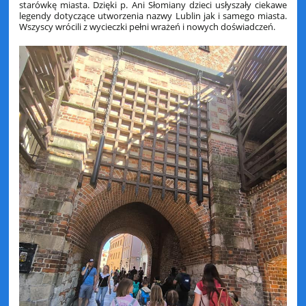
starówkę miasta. Dzięki p. Ani Słomiany dzieci usłyszały ciekawe
legendy dotyczące utworzenia nazwy Lublin jak i samego miasta.
Wszyscy wrócili z wycieczki pełni wrażeń i nowych doświadczeń.